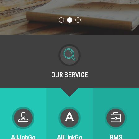
OUR SERVICE
AllJobGo
AllLinkGo
BMS