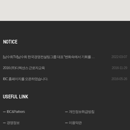
NOTICE
[남수희TV]남수희 한국경영컨설팅그룹 대표 "변화속에서 기회를 창출하는 이가 기업가“
2022-03-07
2016 (주)디렉션스 근로자교육
2016-11-29
IBC 홈페이지를 오픈하였습니다.
2016-05-26
USEFUL LINK
IBC&Partners
개인정보취급방침
경영정보
이용약관