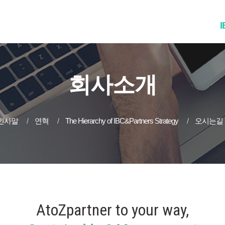
I
회사소개
인사말
연혁
The Hierarchy of IBC&Partners Strategy
오시는길
AtoZpartner to your way,