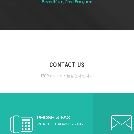
Beyond Korea, Global Ecosystem
CONTACT US
IBCPartners 오시는길 안내 입니다.
PHONE & FAX
Tel. 02-567-0114 Fax. 02-567-0365