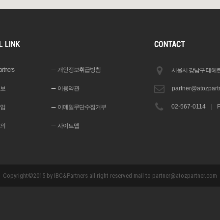
L LINK
CONTACT
rtners
개인정보취급방침
서울시 강남구 테헤란로
보
이용약관
partner@atozpart
02-567-0114
|
입
이메일무단수집거부
의
사이트맵
Copyright©2015 by IBC&Partners all right reserved mail to partner@atozpartner.com