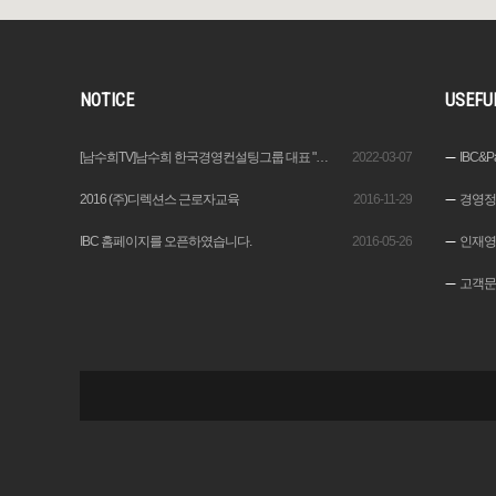
NOTICE
USEFU
[남수희TV]남수희 한국경영컨설팅그룹 대표 "변화속에서 기회를 창출하는 이가 기업가“
2022-03-07
IBC&Pa
2016 (주)디렉션스 근로자교육
2016-11-29
경영정
IBC 홈페이지를 오픈하였습니다.
2016-05-26
인재영
고객문