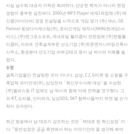
.
사실 남수희 대표의 이력은 화려하다
단순한 학자가 아니라 현장
. 2000
MP3 Player
1
(
)
경험이 풍부한 실전파다
년
세계
위업체
주
레
(
)
(
)
, GE
인콤
아이리버
경영 컨설팅을 시작으로 게임 명가
주
넥슨
Partner
(
),
[NHN(
)
동양다이캐스팅
주
온라인게임 제작사
한게임
서
], (
)
,
(
)
비스
주
엔그로소프트
국내유일 헬리콥터 전문업체
주
한벨헬
,
(
)
리콥터
아파트 건축설계부문 선도기업
주
토문엔지니어링건축사
,
사무소
환경분야 선도기업
㈜
부강테크 등이 남 박사의 지혜를 빌
.
렸다
수정
.
, CJ, G
굴뚝기업들만 컨설팅한 것이 아니다
삼성
마켓 등 쇼핑몰 구
(
),
`
`
축업체 파이언넷
주
삼성전자
혁신우수사례 대상
을 수상한
(
)
IT
.
주
멜파스등
업체도 남 박사와 함께 미래 전략을 연구했다
그
KT,
,
,
SDS, SKT
외
오라클
인터파크
삼성
협력사들까지 하면 열 손가
.
락이 모자란다
`
`
최근 방송에서 남 대표가 강조하는 것은
제대로 된 혁신성장
이
. "
다
동반성장은 공급 측면에서 하는 이야기인데 잘 생각해 봐야