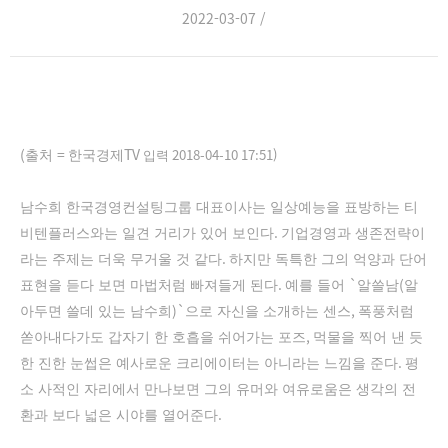
2022-03-07 /
(
=
TV
2018-04-10 17:51
)
출처
한국경제
입력
남수희 한국경영컨설팅그룹 대표이사는 일상예능을 표방하는 티
.
비텐플러스와는 일견 거리가 있어 보인다
기업경영과 생존전략이
.
라는 주제는 더욱 무거울 것 같다
하지만 독특한 그의 억양과 단어
.
`
(
표현을 듣다 보면 마법처럼 빠져들게 된다
예를 들어
알쓸남
알
)`
,
아두면 쓸데 있는 남수희
으로 자신을 소개하는 센스
폭풍처럼
,
쏟아내다가도 갑자기 한 호흡을 쉬어가는 포즈
먹물을 찍어 낸 듯
.
한 진한 눈썹은 예사로운 크리에이터는 아니라는 느낌을 준다
평
소 사적인 자리에서 만나보면 그의 유머와 여유로움은 생각의 전
.
환과 보다 넓은 시야를 열어준다