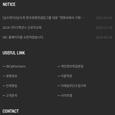
NOTICE
[남수희TV]남수희 한국경영컨설팅그룹 대표 "변화속에서 기회를 창출하는 이가 기업가“
2022-03-07
2016 (주)디렉션스 근로자교육
2016-11-29
IBC 홈페이지를 오픈하였습니다.
2016-05-26
USEFUL LINK
IBC&Partners
개인정보취급방침
경영정보
이용약관
인재영입
이메일무단수집거부
고객문의
사이트맵
CONTACT