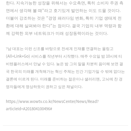
.
,
한다
지속가능한 성장을 위해서는 수요측면
특히 소비자 주권 측
"
.
면에서 생각해 볼 때
라고 호기있게 발언하는 이도 드물 것이다
"
,
더불어 강조하는 것은
경영 패러다임 변화
특히 기업 생태계 전
"
.
환에 대해 살펴봐야 한다
는 점이다
결국 기업의 내부 역량과 함
.
께 강력한 외부 네트워크가 미래 성장동력이라는 것이다
?
남 대표는 이런 신조를 바탕으로 전세계 인재를 연결하는 올링고
(All+Link+Go)
.
10
서비스를 작년부터 시작했다
매주 수요일 밤
시에 티
.
비텐플러스에서 만날 수 있다
늦은 밤 그의 말을 차분히 음미해 보면 결
국 한국의 미래를 개척해가는 혁신 주체는 민간 기업가일 수 밖에 없다는
.
,
결론에 이르게 된다
미래를 준비하는 젊은이나 샐러리맨
고뇌에 찬 경
.
영자들에게 명상하듯이 권하고 싶은 채널이다
https://www.wowtv.co.kr/NewsCenter/News/Read?
articleId=A201804100496#