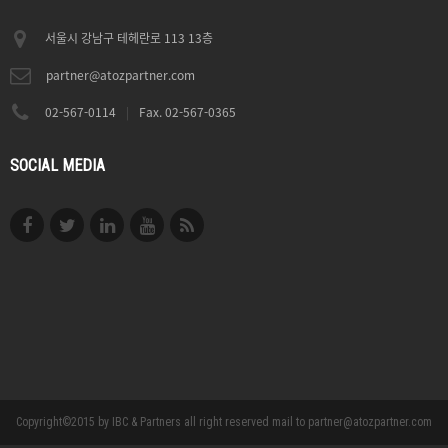
서울시 강남구 테헤란로 113 13층
partner@atozpartner.com
02-567-0114
|
Fax. 02-567-0365
SOCIAL MEDIA
Copyright©2015 by IBC & Partners all right reserved mail to partner@atozpartner.com