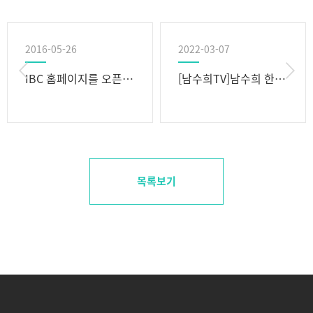
2016-05-26
2022-03-07
IBC 홈페이지를 오픈하였습니다.
[남수희TV]남수희 한국경영컨설팅그룹 대표 "변화속에서 기회를 창출하는 이가 기업가“
목록보기