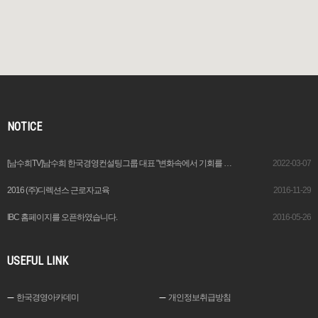
NOTICE
[남수희TV]남수희 한국경영컨설팅그룹 대표 "변화속에서 기회를 창출하는 이가 기업가“
2022-03-07
2016 (주)디렉션스 근로자교육
2016-11-29
IBC 홈페이지를 오픈하였습니다.
2016-05-26
USEFUL LINK
한국경영아카데미
개인정보취급방침