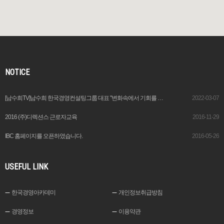
NOTICE
[남수희TV]남수희 한국경영컨설팅그룹 대표 "변화속에서 기회를 창출하는 이가 기업가“
2022-03-07
2016 (주)디렉션스 근로자교육
2016-11-29
IBC 홈페이지를 오픈하였습니다.
2016-05-26
USEFUL LINK
한국경영아카데미
개인정보취급방침
경영정보
이용약관