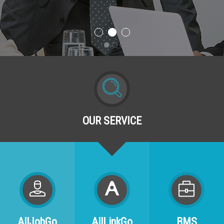
OUR SERVICE
AllJobGo
AllLinkGo
BMS