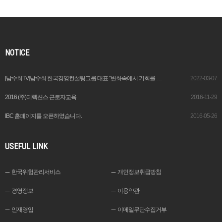
NOTICE
[남수희TV]남수희 한국경영컨설팅그룹 대표 "변화속에서 기회를 창출하는 이가 기업가“
2022-03-07
2016 (주)디렉션스 근로자교육
2016-11-29
IBC 홈페이지를 오픈하였습니다.
2016-05-26
USEFUL LINK
한국위험관리서비스
개인정보취급방침
경영정보
이용약관
인재영입
이메일무단수집거부