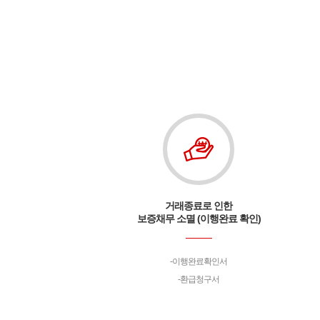
증권발급 요청
회원가입 및 공인인증서 등록
개인정보보호법 시행에 따른 계약자
필수동의
기업신용평가를 위한 대표자
선택동의
거래종료로 인한
보증채무 소멸 (이행완료 확인)
이행완료확인서
환급청구서